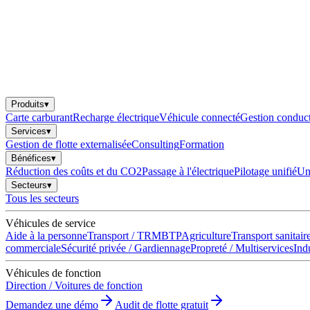
Produits
▾
Carte carburant
Recharge électrique
Véhicule connecté
Gestion conduc
Services
▾
Gestion de flotte externalisée
Consulting
Formation
Bénéfices
▾
Réduction des coûts et du CO2
Passage à l'électrique
Pilotage unifié
Une
Secteurs
▾
Tous les secteurs
Véhicules de service
Aide à la personne
Transport / TRM
BTP
Agriculture
Transport sanitair
commerciale
Sécurité privée / Gardiennage
Propreté / Multiservices
Indu
Véhicules de fonction
Direction / Voitures de fonction
Demandez une démo
Audit de flotte gratuit