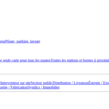
teur
Péage, parking, lavage
 seule carte pour tous les usages
Toutes les stations et bornes à proximi
e
Intervention sur site
Secteur public
Distribution / Livraison
Énergie / En
strie / Fabrication
Syndics / Immobilier