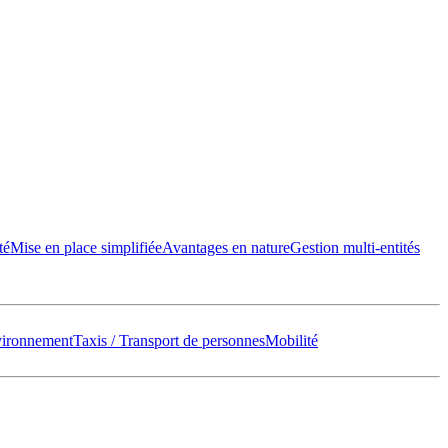
té
Mise en place simplifiée
Avantages en nature
Gestion multi-entités
vironnement
Taxis / Transport de personnes
Mobilité