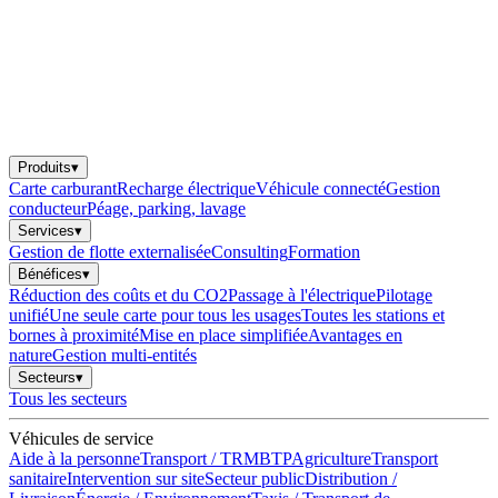
Produits
▾
Carte carburant
Recharge électrique
Véhicule connecté
Gestion
conducteur
Péage, parking, lavage
Services
▾
Gestion de flotte externalisée
Consulting
Formation
Bénéfices
▾
Réduction des coûts et du CO2
Passage à l'électrique
Pilotage
unifié
Une seule carte pour tous les usages
Toutes les stations et
bornes à proximité
Mise en place simplifiée
Avantages en
nature
Gestion multi-entités
Secteurs
▾
Tous les secteurs
Véhicules de service
Aide à la personne
Transport / TRM
BTP
Agriculture
Transport
sanitaire
Intervention sur site
Secteur public
Distribution /