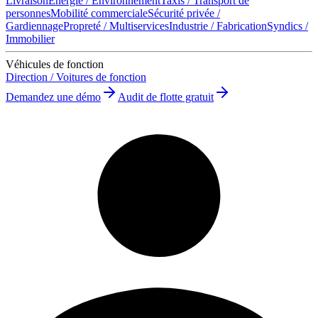
Livraison
Énergie / Environnement
Taxis / Transport de
personnes
Mobilité commerciale
Sécurité privée /
Gardiennage
Propreté / Multiservices
Industrie / Fabrication
Syndics /
Immobilier
Véhicules de fonction
Direction / Voitures de fonction
Demandez une démo
Audit de flotte gratuit