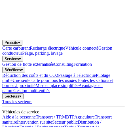
Produits
▾
Carte carburant
Recharge électrique
Véhicule connecté
Gestion
conducteur
Péage, parking, lavage
Services
▾
Gestion de flotte externalisée
Consulting
Formation
Bénéfices
▾
Réduction des coûts et du CO2
Passage à l'électrique
Pilotage
unifié
Une seule carte pour tous les usages
Toutes les stations et
bornes à proximité
Mise en place simplifiée
Avantages en
nature
Gestion multi-entités
Secteurs
▾
Tous les secteurs
Véhicules de service
Aide à la personne
Transport / TRM
BTP
Agriculture
Transport
sanitaire
Intervention sur site
Secteur public
Distribution /