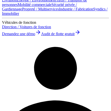
Livraison
Énergie / Environnement
Taxis / Transport de
personnes
Mobilité commerciale
Sécurité privée /
Gardiennage
Propreté / Multiservices
Industrie / Fabrication
Syndics /
Immobilier
Véhicules de fonction
Direction / Voitures de fonction
Demandez une démo
Audit de flotte gratuit