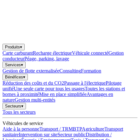
Produits
▾
Carte carburant
Recharge électrique
Véhicule connecté
Gestion
conducteur
Péage, parking, lavage
Services
▾
Gestion de flotte externalisée
Consulting
Formation
Bénéfices
▾
Réduction des coûts et du CO2
Passage à l'électrique
Pilotage
unifié
Une seule carte pour tous les usages
Toutes les stations et
bornes à proximité
Mise en place simplifiée
Avantages en
nature
Gestion multi-entités
Secteurs
▾
Tous les secteurs
Véhicules de service
Aide à la personne
Transport / TRM
BTP
Agriculture
Transport
sanitaire
Intervention sur site
Secteur public
Distribution /