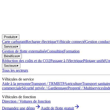
Produits
▾
Carte carburant
Recharge électrique
Véhicule connecté
Gestion conduc
Services
▾
Gestion de flotte externalisée
Consulting
Formation
Bénéfices
▾
Réduction des coûts et du CO2
Passage à l'électrique
Pilotage unifié
Une
Secteurs
▾
Tous les secteurs
Véhicules de service
Aide à la personne
Transport / TRM
BTP
Agriculture
Transport sanitair
commerciale
Sécurité privée / Gardiennage
Propreté / Multiservices
Indu
Véhicules de fonction
Direction / Voitures de fonction
Demandez une démo
Audit de flotte gratuit