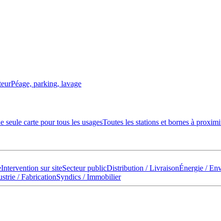
teur
Péage, parking, lavage
 seule carte pour tous les usages
Toutes les stations et bornes à proximi
e
Intervention sur site
Secteur public
Distribution / Livraison
Énergie / En
strie / Fabrication
Syndics / Immobilier