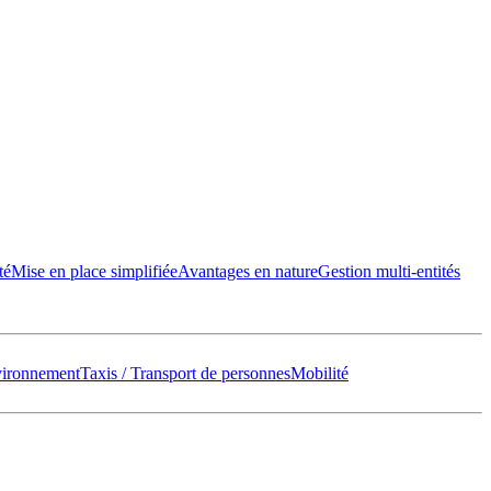
té
Mise en place simplifiée
Avantages en nature
Gestion multi-entités
vironnement
Taxis / Transport de personnes
Mobilité